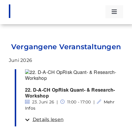
Zum
Inhalt
Toggle
springen
Naviga
Die DG
Vergangene Veranstaltungen
Events
Juni 2026
Stipend
Fachwi
22. D-A-CH OpRisk Quant- & Research-
Workshop
23. Juni 26 |
11:00 - 17:00 |
Mehr
Kontak
Infos
Details lesen