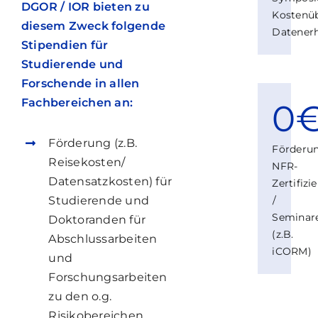
DGOR / IOR bieten zu
Kostenü
diesem Zweck folgende
Datener
Stipendien für
Studierende und
Forschende in allen
Fachbereichen an:
0
Förderung (z.B.
Förderu
Reisekosten/
NFR-
Datensatzkosten)
für
Zertifiz
Studierende
und
/
Seminar
Doktoranden
für
(z.B.
Abschlussarbeiten
iCORM)
und
Forschungsarbeiten
zu den o.g.
Risikobereichen.