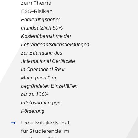
zum Thema
ESG
–
Risiken
Förderungshöhe:
grundsätzlich
50%
Kostenübernahme
der
Lehrangebotsdienstleistungen
zur
Erlangung des
„International Certificate
in Operational Risk
Managment“
, in
begründeten Einzelfällen
bis
zu
100%
erfolgsabhängige
Fö
rderung
Freie
Mitgliedschaft
für
Studierende
im