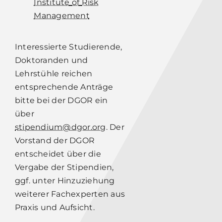
Institute
of
Risk
Management
Interessierte Studierende,
Doktoranden
und
Lehrstühle
reichen
entsprechende Anträge
bitte
bei
der DGOR ein
über
stipendium@dgor.org
.
Der
Vorstand
der
DGOR
entscheidet
über
die
Vergabe
der
Stipendien,
ggf.
unter
Hinzuziehung
weiterer Fachexperten aus
Praxis und Aufsicht.