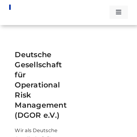
Zum
Inhalt
Toggle
springen
Naviga
Die DG
Events
Deutsche
Gesellschaft
Stipend
für
Operational
Fachwi
Risk
Management
Kontak
(DGOR e.V.)
Wir als Deutsche