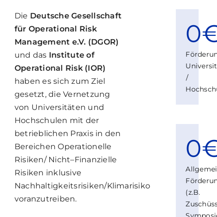
Die
Deutsche Gesellschaft
0
für Operational Risk
Management e.V. (DGOR)
Förderu
und das
Institute of
Universi
Operational Risk (IOR)
/
haben es sich zum Ziel
Hochsch
gesetzt, die Vernetzung
von Universitäten und
Hochschulen mit der
betrieblichen Praxis in den
0
Bereichen Operationelle
Risiken/ Nicht–Finanzielle
Allgeme
Risiken inklusive
Förderu
Nachhaltigkeitsrisiken/Klimarisiko
(z.B.
voranzutreiben.
Zuschüs
Symposi