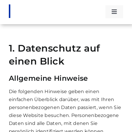
Zum
Inhalt
Toggle
springen
Naviga
Die DG
1. Datenschutz auf
Events
einen Blick
Stipend
Allgemeine Hinweise
Fachwi
Die folgenden Hinweise geben einen
einfachen Überblick darüber, was mit Ihren
Kontak
personenbezogenen Daten passiert, wenn Sie
diese Website besuchen. Personenbezogene
Daten sind alle Daten, mit denen Sie
persönlich identifiziert werden können.