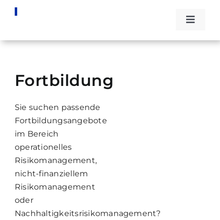
Zum
Inhalt
Toggle
springen
Naviga
Die DG
Fortbildung
Events
Sie suchen passende
Stipend
Fortbildungsangebote
im Bereich
Fachwi
operationelles
Risikomanagement,
nicht-finanziellem
Kontak
Risikomanagement
oder
Nachhaltigkeitsrisikomanagement?